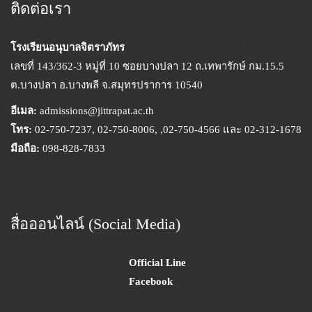
ติดต่อเรา
โรงเรียนอนุบาลจิตราภัทร
เลขที่ 143/362-3 หมู่ที่ 10 ซอยบางปลา 12 ถ.เทพารักษ์ กม.15.5
ต.บางปลา อ.บางพลี จ.สมุทรปราการ 10540
อีเมล:
admissions@jittrapat.ac.th
โทร:
02-750-7237, 02-750-8006, ,02-750-4566 และ 02-312-1678
มือถือ:
098-828-7833
สื่อออนไลน์ (Social Media)
Official Line
Facebook