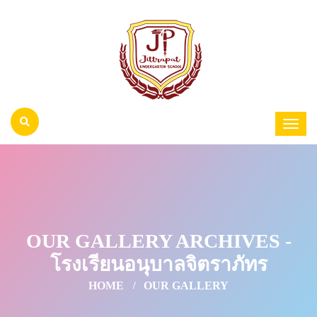
OUR GALLERY ARCHIVES -
โรงเรียนอนุบาลจิตราภัทร
HOME
OUR GALLERY