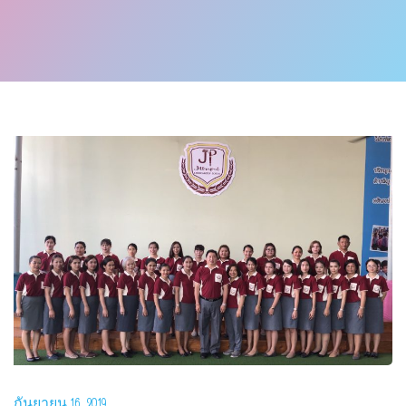
กันยายน 16, 2019