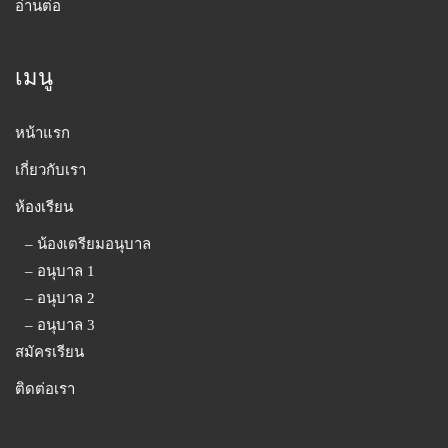
อ่านต่อ
เมนู
หน้าแรก
เกี่ยวกับเรา
ห้องเรียน
– น้องเตรียมอนุบาล
– อนุบาล 1
– อนุบาล 2
– อนุบาล 3
สมัครเรียน
ติดต่อเรา