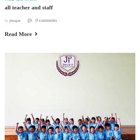
all teacher and staff
0 comments
by
jittrapat
Read More