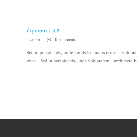
มิถุนายน 09, 2017
0 comments
by
admin
Sed ut perspiciatis, unde omnis iste natus error sit volup
vitae…Sed ut perspiciatis, unde voluptatem…architecto b