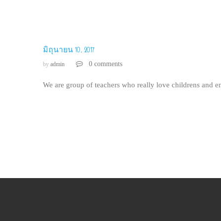
มิถุนายน 10, 2017
0 comments
by
admin
We are group of teachers who really love childrens and 