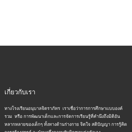
เกี่ยวกับเรา
ทางโรงเรียนอนุบาลจิตราภัทร เราเชื่อว่าการการศึกษาแบบองค์
รวม หรือ การพัฒนาเด็กและการจัดการเรียนรู้ที่คำนึงถึงมิติอัน
หลากหลายของเด็กๆ ทั้งทางด้านร่างกาย จิตใจ สติปัญญา การรู้คิด