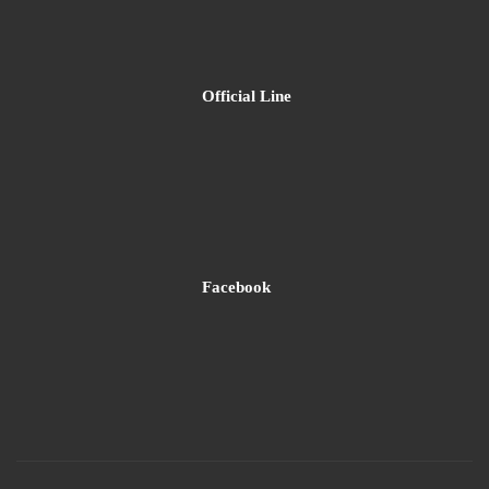
Official Line
Facebook