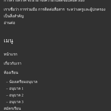
การสร้างสรรค์ จะนำมาซึ่งความรับผิดชอบต่อตัวเอง
เราเชื่อว่า การร่วมมือ การติดต่อสื่อสาร ระหว่างครูและผู้ปกครอง
เป็นสิ่งสำคัญ
อ่านต่อ
เมนู
หน้าแรก
เกี่ยวกับเรา
ห้องเรียน
– น้องเตรียมอนุบาล
– อนุบาล 1
– อนุบาล 2
– อนุบาล 3
สมัครเรียน