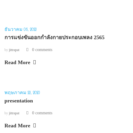
ธันวาคม 06, 2022
การแข่งขันออกกำลังกายประกอบเพลง 2565
0 comments
by
jittrapat
Read More
พฤษภาคม 22, 2020
presentation
0 comments
by
jittrapat
Read More