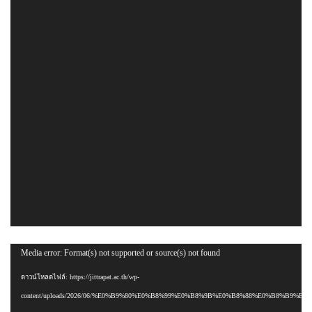
ตัว
Media error: Format(s) not supported or source(s) not found
เล่น
ดาวน์โหลดไฟล์: https://jittrapat.ac.th/wp-
ไฟล์
content/uploads/2026/06/%E0%B9%80%E0%B8%99%E0%B8%9B%E0%B8%88%E0%B8%B9%E0%
วิดีโอ