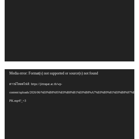
ตัว
Media error: Format(s) not supported or source(s) not found
เล่น
ดาวน์โหลดไฟล์: https://jittrapat.ac.th/wp-
ไฟล์
content/uploads/2026/06/%E0%B8%95%E0%B8%B1%E0%B8%A7%E0%B9%81%E0%B8%97%E0%
วิดีโอ
PK.mp4?_=3