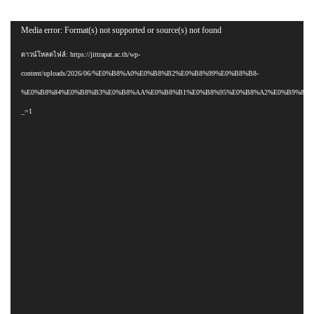
ตัว
Media error: Format(s) not supported or source(s) not found
เล่น
ดาวน์โหลดไฟล์: https://jittrapat.ac.th/wp-
ไฟล์
content/uploads/2026/06/%E0%B8%A0%E0%B8%B2%E0%B8%99%E0%B8%B8-
วิดีโอ
%E0%B8%84%E0%B8%B3%E0%B8%AA%E0%B8%B1%E0%B8%95%E0%B8%A2%E0%B9%8C.m
_=1