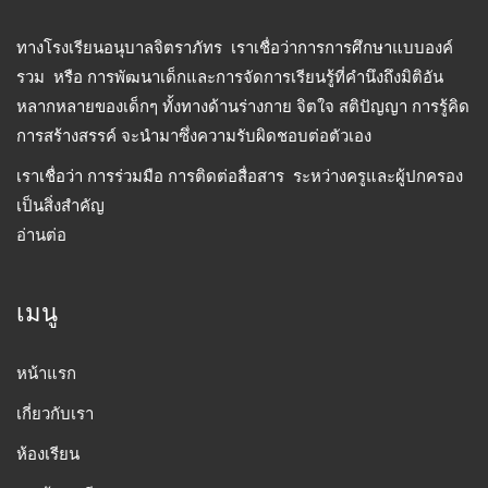
ทางโรงเรียนอนุบาลจิตราภัทร เราเชื่อว่าการการศึกษาแบบองค์
รวม หรือ การพัฒนาเด็กและการจัดการเรียนรู้ที่คำนึงถึงมิติอัน
หลากหลายของเด็กๆ ทั้งทางด้านร่างกาย จิตใจ สติปัญญา การรู้คิด
การสร้างสรรค์ จะนำมาซึ่งความรับผิดชอบต่อตัวเอง
เราเชื่อว่า การร่วมมือ การติดต่อสื่อสาร ระหว่างครูและผู้ปกครอง
เป็นสิ่งสำคัญ
อ่านต่อ
เมนู
หน้าแรก
เกี่ยวกับเรา
ห้องเรียน