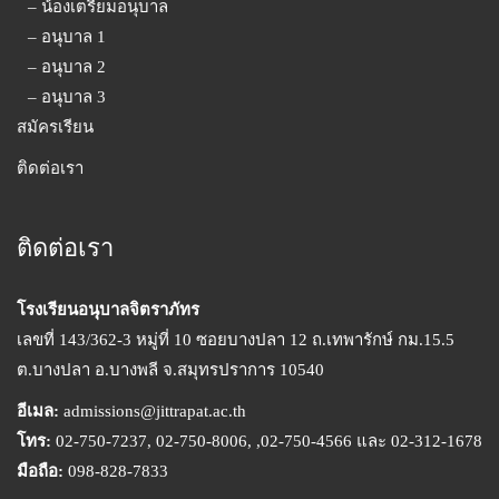
– น้องเตรียมอนุบาล
– อนุบาล 1
– อนุบาล 2
– อนุบาล 3
สมัครเรียน
ติดต่อเรา
ติดต่อเรา
โรงเรียนอนุบาลจิตราภัทร
เลขที่ 143/362-3 หมู่ที่ 10 ซอยบางปลา 12 ถ.เทพารักษ์ กม.15.5
ต.บางปลา อ.บางพลี จ.สมุทรปราการ 10540
อีเมล:
admissions@jittrapat.ac.th
โทร:
02-750-7237, 02-750-8006, ,02-750-4566 และ 02-312-1678
มือถือ:
098-828-7833