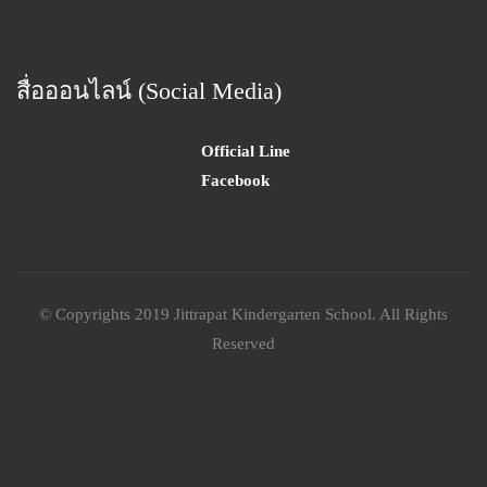
สื่อออนไลน์ (Social Media)
Official Line
Facebook
© Copyrights 2019 Jittrapat Kindergarten School. All Rights
Reserved