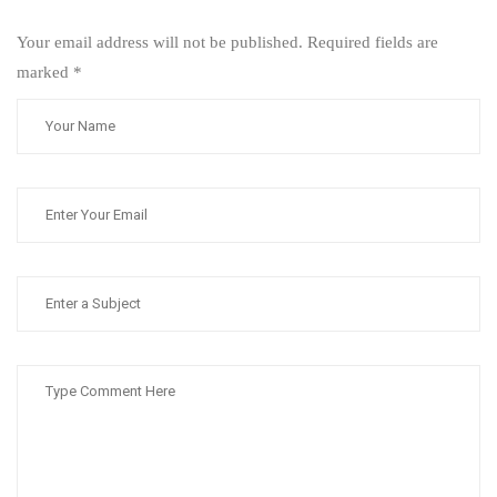
Your email address will not be published. Required fields are
marked
*