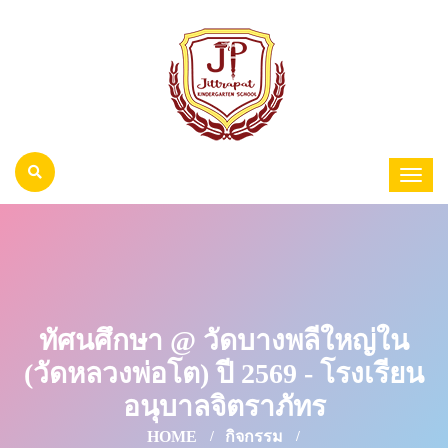
ทัศนศึกษา @ วัดบางพลีใหญ่ใน
(วัดหลวงพ่อโต) ปี 2569 - โรงเรียน
อนุบาลจิตราภัทร
HOME
กิจกรรม