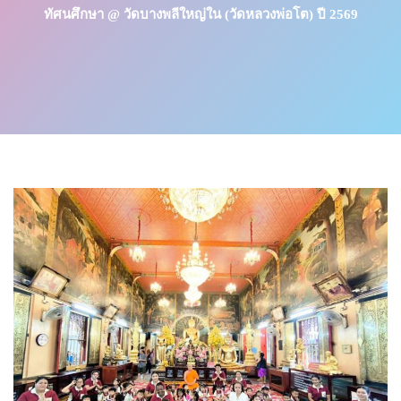
ทัศนศึกษา @ วัดบางพลีใหญ่ใน (วัดหลวงพ่อโต) ปี 2569