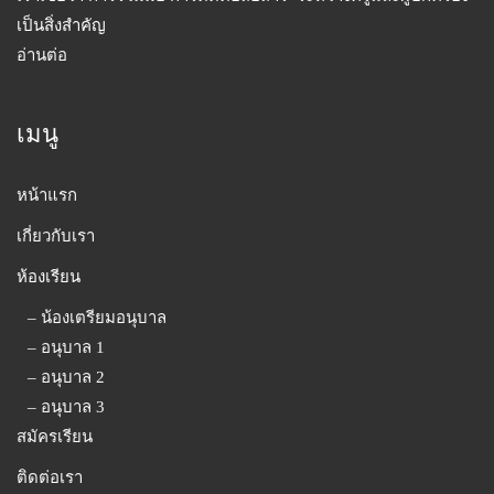
– น้องเตรียมอนุบาล
– อนุบาล 1
– อนุบาล 2
– อนุบาล 3
สมัครเรียน
ติดต่อเรา
ติดต่อเรา
โรงเรียนอนุบาลจิตราภัทร
เลขที่ 143/362-3 หมู่ที่ 10 ซอยบางปลา 12 ถ.เทพารักษ์ กม.15.5
ต.บางปลา อ.บางพลี จ.สมุทรปราการ 10540
อีเมล:
admissions@jittrapat.ac.th
โทร:
02-750-7237, 02-750-8006, ,02-750-4566 และ 02-312-1678