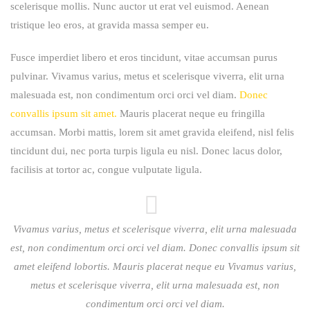
Vivamus varius, metus et scelerisque viverra, elit urna malesuada
est, non condimentum orci orci vel diam. Donec convallis ipsum sit
amet eleifend lobortis. Mauris placerat neque eu Vivamus varius,
metus et scelerisque viverra, elit urna malesuada est, non
condimentum orci orci vel diam.
Proin nec lacus lacus. Sed vitae consectetur est, et mattis felis.
Fusce lacinia nibh vitae fermentum finibus. Donec malesuada
efficitur dapibus. Cras euismod nunc tellus, eget tempor purus
finibus id. Aliquam magna nibh, mattis a urna nec, semper
venenatis magna. Cras suscipit neque libero, in bibendum orci
scelerisque mollis. Nunc auctor ut erat vel euismod consectua.
Fusce imperdiet libero et eros tincidunt, vitae accumsan purus
pulvinar. Vivamus varius, metus et scelerisque viverra, elit urna