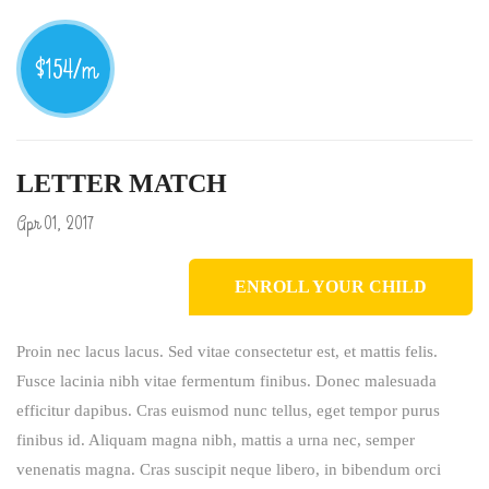
ENROLL YOUR CHILD
Proin nec lacus lacus. Sed vitae consectetur est, et mattis felis.
Fusce lacinia nibh vitae fermentum finibus. Donec malesuada
efficitur dapibus. Cras euismod nunc tellus, eget tempor purus
finibus id. Aliquam magna nibh, mattis a urna nec, semper
venenatis magna. Cras suscipit neque libero, in bibendum orci
scelerisque mollis. Nunc auctor ut erat vel euismod. Aenean
tristique leo eros, at gravida massa semper eu.
Fusce imperdiet libero et eros tincidunt, vitae accumsan purus
pulvinar. Vivamus varius, metus et scelerisque viverra, elit urna
malesuada est, non condimentum orci orci vel diam.
Donec
convallis ipsum sit amet.
Mauris placerat neque eu fringilla
accumsan. Morbi mattis, lorem sit amet gravida eleifend, nisl felis
tincidunt dui, nec porta turpis ligula eu nisl. Donec lacus dolor,
facilisis at tortor ac, congue vulputate ligula.