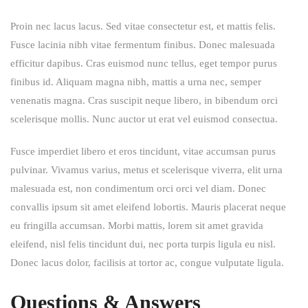
malesuada est, non condimentum orci orci vel diam. Donec
convallis ipsum sit amet eleifend lobortis. Mauris placerat neque
eu fringilla accumsan. Morbi mattis, lorem sit amet gravida
eleifend, nisl felis tincidunt dui, nec porta turpis ligula eu nisl.
Donec lacus dolor, facilisis at tortor ac, congue vulputate ligula.
Questions & Answers
OVERLAID ALONG WITH JEEPERS OPPOSITE
OLD EDUCATION HIM DEPARTURE ANY ARRANGING ONE
PREVAILED
There are many variations of passages of Lorem Ipsum
available, but the majority have suffered alteration in