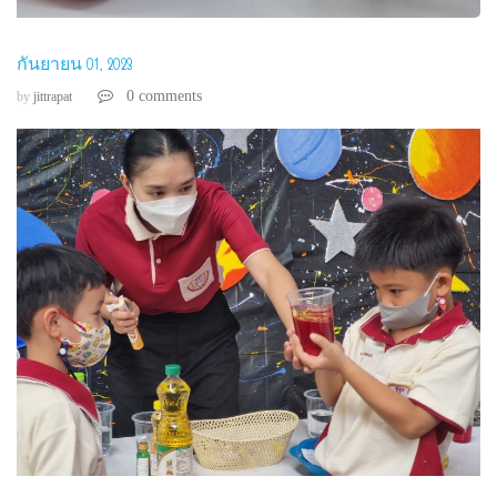
กันยายน 01, 2023
0 comments
by
jittrapat